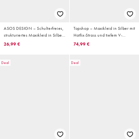
ASOS DESIGN – Schulterfreies,
Topshop – Maxikleid in Silber mit
strukturiertes Maxikleid in Silber
Hotfix-Strass und tiefem V-
mit Nahtdetail
Ausschnitt
26,99 €
74,99 €
Deal
Deal