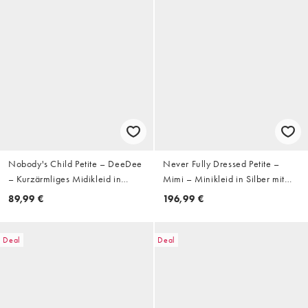
Nobody's Child Petite – DeeDee
Never Fully Dressed Petite –
– Kurzärmliges Midikleid in
Mimi – Minikleid in Silber mit
Grün mit Blumenmuster, U-
Paillettenbesatz und
89,99 €
196,99 €
Ausschnitt und Bindedetail am
Spitzenbesatz
Rücken
Deal
Deal