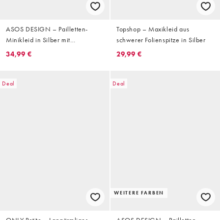
ASOS DESIGN – Pailletten-
Topshop – Maxikleid aus
Minikleid in Silber mit
schwerer Folienspitze in Silber
Spitzendetail
34,99 €
29,99 €
Deal
Deal
WEITERE FARBEN
ONLY Petite – Langärmliges
ASOS DESIGN – Pailletten-