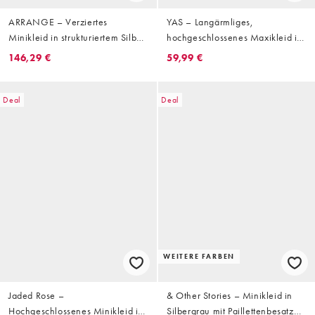
ARRANGE – Verziertes
YAS – Langärmliges,
Minikleid in strukturiertem Silber
hochgeschlossenes Maxikleid in
mit U-Ausschnitt und lockerer
glitzerndem Silber
146,29 €
59,99 €
Passform
Deal
Deal
WEITERE FARBEN
Jaded Rose –
& Other Stories – Minikleid in
Hochgeschlossenes Minikleid in
Silbergrau mit Paillettenbesatz