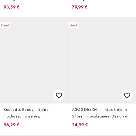
Silber mit Paillettenbesatz und
und Schlüsselloch-Kragen
93,59 €
79,99 €
Wasserfall-Rückenausschnitt
Deal
Deal
Ruched & Ready – Shine –
ASOS DESIGN – Maxikleid in
Hochgeschlossenes,
Silber mit Makramée-Design und
langärmliges Minikleid in Silber
U-Boot-Ausschnitt
96,29 €
24,99 €
mit herausnehmbaren