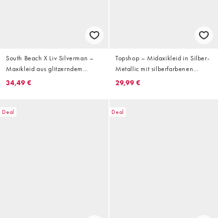
South Beach X Liv Silverman –
Topshop – Midaxikleid in Silber-
Maxikleid aus glitzerndem
Metallic mit silberfarbenen
Netzstoff in Silber mit Cut-out-
Metall-Details
34,49 €
29,99 €
Detail
Deal
Deal