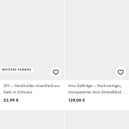
WEITERE FARBEN
JDY – Neckholder-Maxikleid aus
Miss Selfridge – Hochwertiges,
Satin in Schwarz
transparentes Mini-Strandkleid
mit Verzierung und
52,99 €
129,00 €
Wasserfallausschnitt hinten