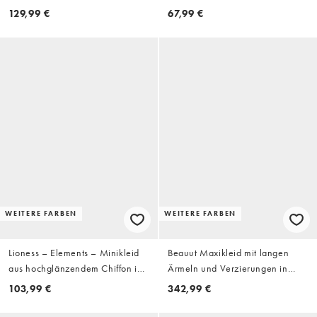
Herzausschnitt und Schultertuch-
Ausschnitt
129,99 €
67,99 €
Detail
WEITERE FARBEN
WEITERE FARBEN
Lioness – Elements – Minikleid
Beauut Maxikleid mit langen
aus hochglänzendem Chiffon in
Ärmeln und Verzierungen in
Champagner mit Drapierung,
Silber
103,99 €
342,99 €
Ballonärmeln und Bindegürtel