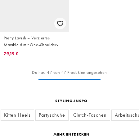
Pretty Lavish – Verziertes
Maxikleid mit One-Shoulder-
Träger und Schlitz bis zum
79,19 €
Oberschenkel in Silber
Du hast 47 von 47 Produkten angesehen
STYLING-INSPO
Kitten Heels
Partyschuhe
Clutch-Taschen
Arbeitssch
MEHR ENTDECKEN