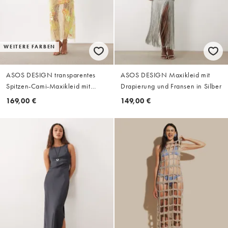
WEITERE FARBEN
ASOS DESIGN transparentes
ASOS DESIGN Maxikleid mit
Spitzen-Cami-Maxikleid mit
Drapierung und Fransen in Silber
platziertem Schmuckbesatz in
169,00 €
149,00 €
Gelb