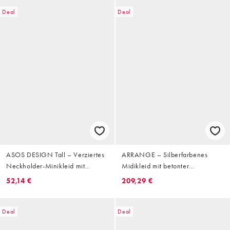
Schulterpolstern und
strukturierter Metallic-
Deal
Deal
Oberfläche
ASOS DESIGN Tall – Verziertes
ARRANGE – Silberfarbenes
Neckholder-Minikleid mit
Midikleid mit betonter
Gittermuster in Grafitgrau
Schulterpartie, Pailletten und
52,14 €
209,29 €
Fransen
Deal
Deal