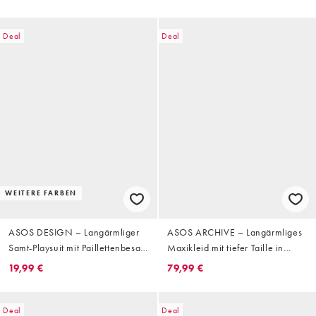
Rückenausschnitt
Deal
Deal
WEITERE FARBEN
ASOS DESIGN – Langärmliger
ASOS ARCHIVE – Langärmliges
Samt-Playsuit mit Paillettenbesatz
Maxikleid mit tiefer Taille in
in Silber
Silber mit Paillettenverzierung
19,99 €
79,99 €
Deal
Deal