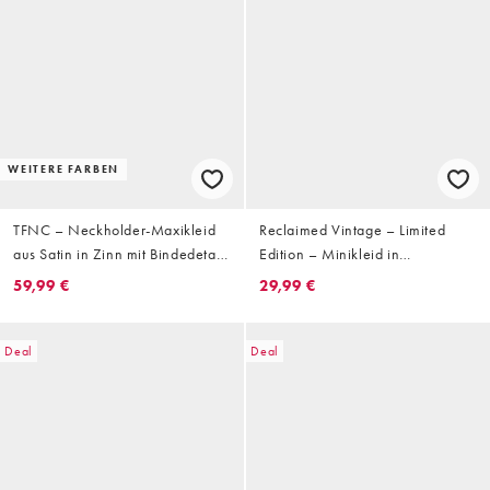
WEITERE FARBEN
TFNC – Neckholder-Maxikleid
Reclaimed Vintage – Limited
aus Satin in Zinn mit Bindedetail
Edition – Minikleid in
vorne
glitzerndem Silber mit tiefer
59,99 €
29,99 €
Taille und Ballonärmeln
Deal
Deal