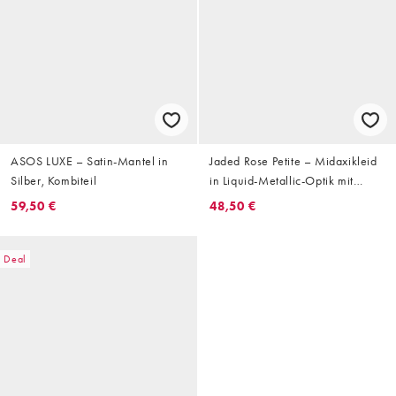
ASOS LUXE – Satin-Mantel in
Jaded Rose Petite – Midaxikleid
Silber, Kombiteil
in Liquid-Metallic-Optik mit
Zierausschnitt
59,50 €
48,50 €
Deal