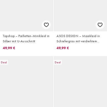
Topshop – Pailletten-Minikleid in
ASOS DESIGN – Maxikleid in
Silber mit U-Ausschnitt
Schiefergrau mit verdrehtem
Detail und einem Ärmel
49,99 €
49,99 €
Deal
Deal