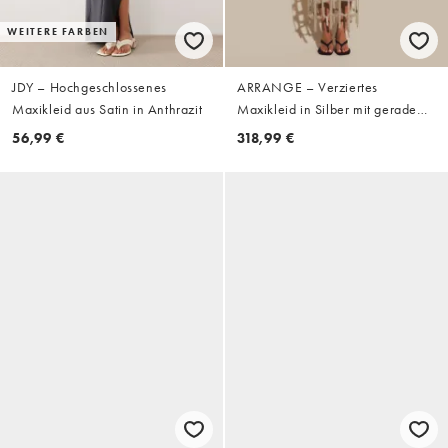
WEITERE FARBEN
JDY – Hochgeschlossenes
ARRANGE – Verziertes
Maxikleid aus Satin in Anthrazit
Maxikleid in Silber mit geradem
Schnitt und Gittermuster
56,99 €
318,99 €