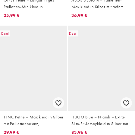
Pailletten-Minikleid in
Maxikleid in Silber mit tiefem
Graphitgrau mit
Ausschnitt
25,99 €
36,99 €
Rückenausschnitt
Deal
Deal
TFNC Petite – Maxikleid in Silber
HUGO Blue – Niamh – Extra-
mit Paillettenbesatz,
Slim-Fit-Jerseykleid in Silber mit
Wasserfallausschnitt und
mittigem Logo
29,99 €
83,96 €