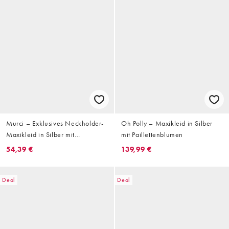
Murci – Exklusives Neckholder-
Oh Polly – Maxikleid in Silber
Maxikleid in Silber mit
mit Paillettenblumen
Paillettenbesatz, tiefem
54,39 €
139,99 €
Wasserfallausschnitt,
Rückenausschnitt und
Schwalbenschwanz
Deal
Deal