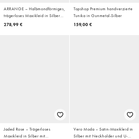
ARRANGE – Halbmondförmiges,
Topshop Premium handverzierte
trägerloses Maxikleid in Silber
Tunika in Gunmetal-Silber
mit Scheibenpailletten
278,99 €
159,00 €
Jaded Rose – Trägerloses
Vero Moda – Satin-Maxikleid in
Maxikleid in Silber mit
Silber mit Neckholder und U-