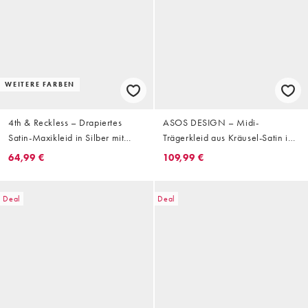
WEITERE FARBEN
4th & Reckless – Drapiertes
ASOS DESIGN – Midi-
Satin-Maxikleid in Silber mit
Trägerkleid aus Kräusel-Satin in
One-Shoulder-Träger und
Silber mit U-Ausschnitt und
64,99 €
109,99 €
Schaldetail
Blumenverzierung
Deal
Deal