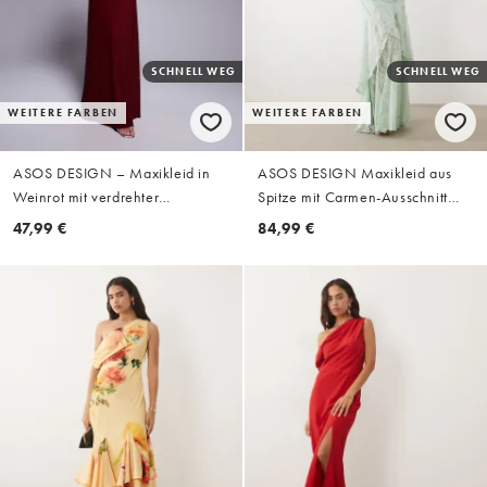
SCHNELL WEG
SCHNELL WEG
WEITERE FARBEN
WEITERE FARBEN
ASOS DESIGN – Maxikleid in
ASOS DESIGN Maxikleid aus
Weinrot mit verdrehter
Spitze mit Carmen-Ausschnitt
Schulterpartie und Schnürung
und langen Ärmeln in Mint
47,99 €
84,99 €
hinten