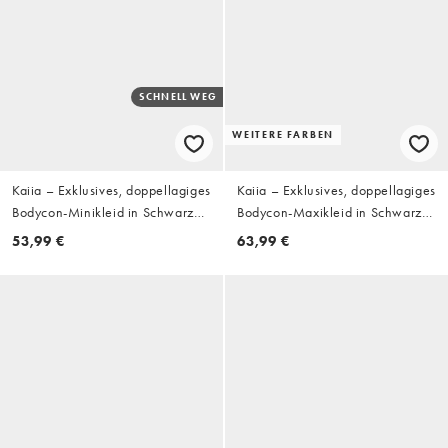
SCHNELL WEG
WEITERE FARBEN
Kaiia – Exklusives, doppellagiges
Kaiia – Exklusives, doppellagiges
Bodycon-Minikleid in Schwarz
Bodycon-Maxikleid in Schwarz
mit verdrehtem Off-Shoulder-
mit verdrehtem Off-Shoulder-
53,99 €
63,99 €
Träger und geschmeidiger Haptik
Träger und geschmeidiger Haptik