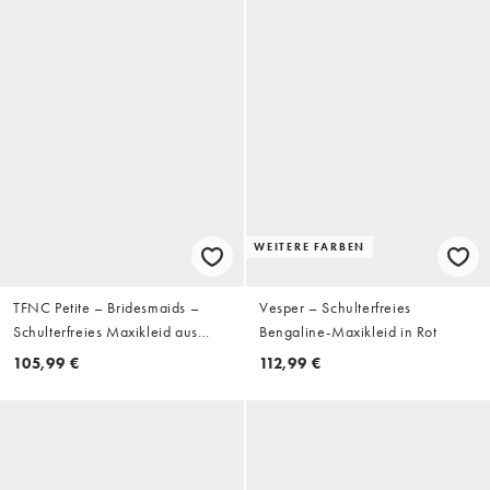
WEITERE FARBEN
TFNC Petite – Bridesmaids –
Vesper – Schulterfreies
Schulterfreies Maxikleid aus
Bengaline-Maxikleid in Rot
Satin in zartem Goldton
105,99 €
112,99 €