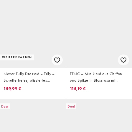
WEITERE FARBEN
Never Fully Dressed – Tilly –
TFNC – Minikleid aus Chiffon
Schulterfreies, plissiertes
und Spitze in Blassrosa mit
Maxikleid mit abstraktem Print
Carmen-Ausschnitt und
159,99 €
115,19 €
Schaldetail
Deal
Deal