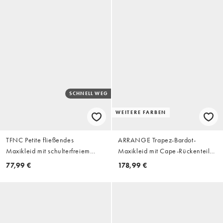
SCHNELL WEG
WEITERE FARBEN
TFNC Petite fließendes
ARRANGE Trapez-Bardot-
Maxikleid mit schulterfreiem
Maxikleid mit Cape-Rückenteil
Ausschnitt und seitlichem Schlitz
in Schokobraun
77,99 €
178,99 €
in Oliv