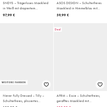
SNDYS – Trägerloses Maxikleid
ASOS DESIGN – Schulterfreies
in Weiß mit drapiertem
Maxikleid in Himmelblau mit
Schulterdetail und tief
Raffung
97,99 €
59,99 €
angesetzter Taille
Deal
WEITERE FARBEN
Never Fully Dressed – Tilly –
AFRM – Essie – Schulterfreies,
Schulterfreies, plissiertes
gerafftes Maxikleid mit
Maxikleid in Rot
abstraktem Muster in