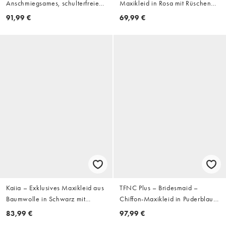
Anschmiegsames, schulterfreies
Maxikleid in Rosa mit Rüschen
Maxikleid aus Spitze in
und Cut-out-Detail
91,99 €
69,99 €
Schokobraun mit transparentem
Saum und Schaldetail
Kaiia – Exklusives Maxikleid aus
TFNC Plus – Bridesmaid –
Baumwolle in Schwarz mit
Chiffon-Maxikleid in Puderblau
Milchmädchen-Ausschnitt,
mit Drapierung und
83,99 €
97,99 €
Puffärmeln und Faltendetail an
Wickeloberteil