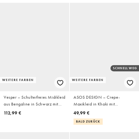
der Hüfte
SCHNELL WEG
WEITERE FARBEN
WEITERE FARBEN
Vesper – Schulterfreies Midikleid
ASOS DESIGN – Crepe-
aus Bengaline in Schwarz mit
Maxikleid in Khaki mit
überkreuzter Vorderpartie
abfallender Schulterpartie und
112,99 €
49,99 €
gerafftem Rockdetail
BALD ZURÜCK