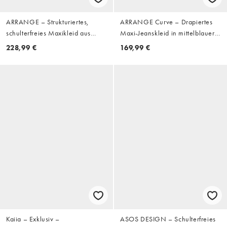
ARRANGE – Strukturiertes,
ARRANGE Curve – Drapiertes
schulterfreies Maxikleid aus
Maxi-Jeanskleid in mittelblauer
Satin in Rosa
Waschung
228,99 €
169,99 €
Kaiia – Exklusiv –
ASOS DESIGN – Schulterfreies