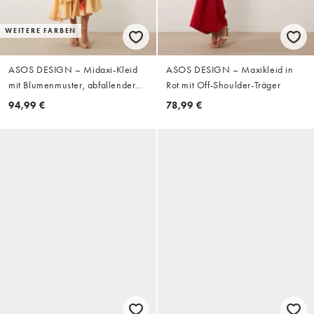
WEITERE FARBEN
ASOS DESIGN – Midaxi-Kleid
ASOS DESIGN – Maxikleid in
mit Blumenmuster, abfallender
Rot mit Off-Shoulder-Träger
Schulterpartie und
94,99 €
78,99 €
asymmetrischem Godet-Saum