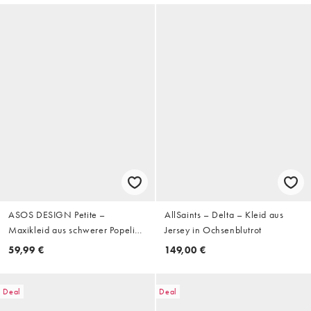
ASOS DESIGN Petite –
AllSaints – Delta – Kleid aus
Maxikleid aus schwerer Popeline
Jersey in Ochsenblutrot
in Schokobraun mit drapiertem
59,99 €
149,00 €
Ausschnitt
Deal
Deal