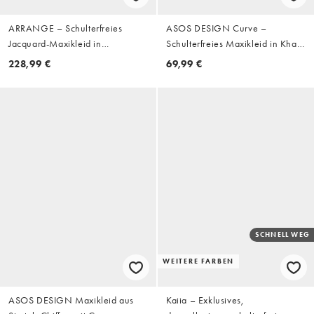
ARRANGE – Schulterfreies
ASOS DESIGN Curve –
Jacquard-Maxikleid in
Schulterfreies Maxikleid in Khaki
Buttermilchgelb mit Korsettdetail
mit Wickeloberteil und Schleppe
228,99 €
69,99 €
SCHNELL WEG
WEITERE FARBEN
ASOS DESIGN Maxikleid aus
Kaiia – Exklusives,