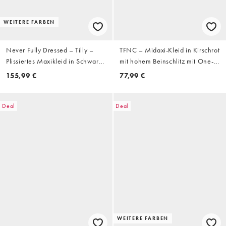
WEITERE FARBEN
Never Fully Dressed – Tilly –
TFNC – Midaxi-Kleid in Kirschrot
Plissiertes Maxikleid in Schwarz
mit hohem Beinschlitz mit One-
und Gold mit schulterfreiem
Shoulder-Träger
155,99 €
77,99 €
Design
Deal
Deal
WEITERE FARBEN