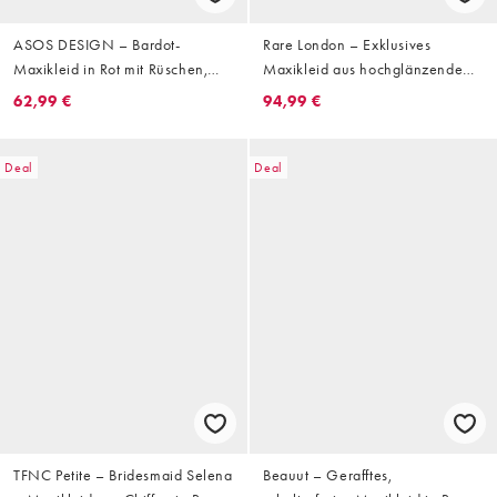
ASOS DESIGN – Bardot-
Rare London – Exklusives
Maxikleid in Rot mit Rüschen,
Maxikleid aus hochglänzendem
gestuften Godet-Details und
Satin in Salbeigrün mit tiefer,
62,99 €
94,99 €
Blousonärmeln
geschwungener Taille
Deal
Deal
TFNC Petite – Bridesmaid Selena
Beauut – Gerafftes,