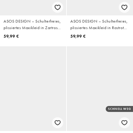
ASOS DESIGN – Schulterfreies,
ASOS DESIGN – Schulterfreies,
plissiertes Maxikleid in Zartrosa
plissiertes Maxikleid in Rostrot
mit gerafftem Detail
mit Raffung
59,99 €
59,99 €
SCHNELL WEG