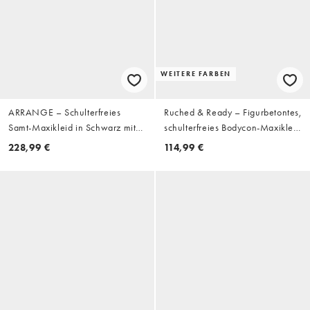
WEITERE FARBEN
ARRANGE – Schulterfreies
Ruched & Ready – Figurbetontes,
Samt-Maxikleid in Schwarz mit
schulterfreies Bodycon-Maxikleid
gerafftem Oberteil und geradem
in Schwarz mit Raffung und
228,99 €
114,99 €
Rock
goldfarbener Metallverzierung