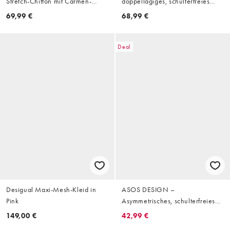
Stretch-Chiffon mit Carmen-
doppellagiges, schulterfreies
Ausschnitt, langen Ärmeln und
Bodycon-Maxikleid in Schwarz
69,99 €
68,99 €
Godets in Schokolade
mit Drapierung und
geschmeidiger Haptik
Deal
Desigual Maxi-Mesh-Kleid in
ASOS DESIGN –
Pink
Asymmetrisches, schulterfreies
Maxikleid mit Karomuster
149,00 €
42,99 €