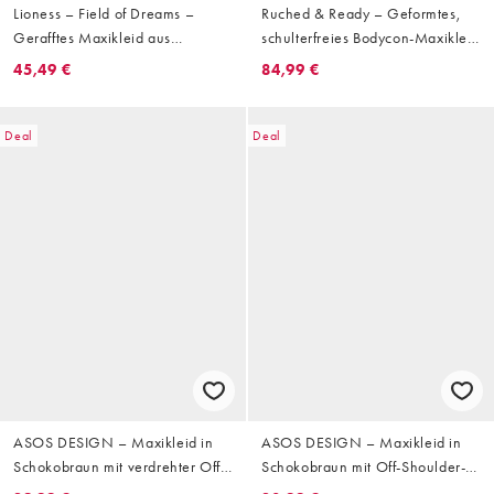
Lioness – Field of Dreams –
Ruched & Ready – Geformtes,
Gerafftes Maxikleid aus
schulterfreies Bodycon-Maxikleid
plissiertem Samt in Schwarz mit
in Burgunderrot mit Raffung und
45,49 €
84,99 €
tiefer Taille und Carmen-
goldfarbenen Metall-Details
Ausschnitt mit Umschlag
Deal
Deal
ASOS DESIGN – Maxikleid in
ASOS DESIGN – Maxikleid in
Schokobraun mit verdrehter Off-
Schokobraun mit Off-Shoulder-
Shoulder-Schulterpartie
Schulterpartie und