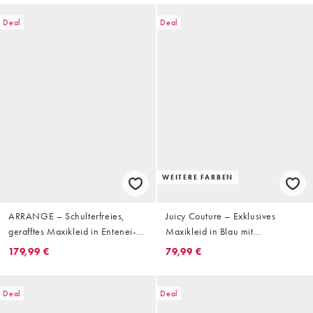
Deal
Deal
WEITERE FARBEN
ARRANGE – Schulterfreies,
Juicy Couture – Exklusives
gerafftes Maxikleid in Entenei-
Maxikleid in Blau mit
Blau
Leopardenmuster, Seitenschlitz
179,99 €
79,99 €
und Strass-Logo
Deal
Deal