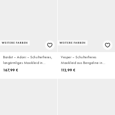
WEITERE FARBEN
WEITERE FARBEN
Bardot – Adoni – Schulterfreies,
Vesper – Schulterfreies
langärmliges Maxikleid in
Maxikleid aus Bengaline in
beflocktem Rot
Tannengrün
167,99 €
112,99 €