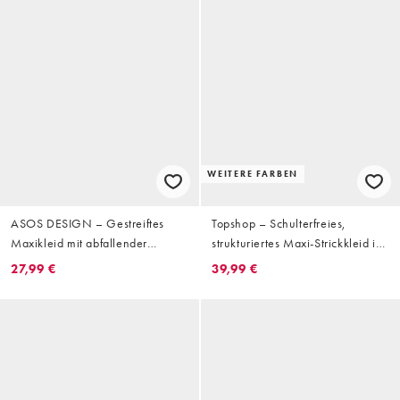
WEITERE FARBEN
ASOS DESIGN – Gestreiftes
Topshop – Schulterfreies,
Maxikleid mit abfallender
strukturiertes Maxi-Strickkleid in
Schulterpartie
Neutral mit verdrehtem Detail
27,99 €
39,99 €