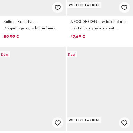
WEITERE FARBEN
Kaiia – Exclusive –
ASOS DESIGN – Midikleid aus
Doppellagiges, schulterfreies
Samt in Burgunderrot mit
Maxikleid in Schokobraun mit
verdrehter Schulterpartie und
59,99 €
47,69 €
figurbetontem Schnitt,
Schnürung hinten
Drapierung und transparentem
Netzstoffeinsatz
Deal
Deal
WEITERE FARBEN