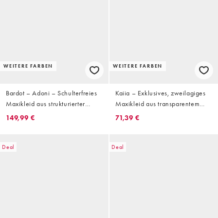
WEITERE FARBEN
WEITERE FARBEN
Bardot – Adoni – Schulterfreies
Kaiia – Exklusives, zweilagiges
Maxikleid aus strukturierter
Maxikleid aus transparentem
Spitze in Gelb
Mesh in Schokobraun mit
149,99 €
71,39 €
schulterfreiem Design und
geschmeidiger Haptik
Deal
Deal