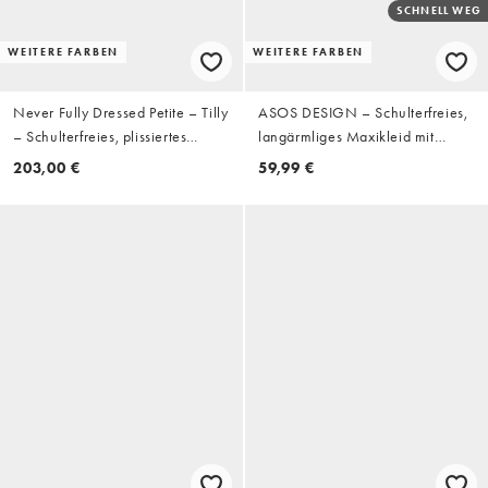
SCHNELL WEG
WEITERE FARBEN
WEITERE FARBEN
Never Fully Dressed Petite – Tilly
ASOS DESIGN – Schulterfreies,
– Schulterfreies, plissiertes
langärmliges Maxikleid mit
Maxikleid mit Kaleidoskop-Print
drapiertem Ausschnitt und rosa
203,00 €
59,99 €
Blumenmuster