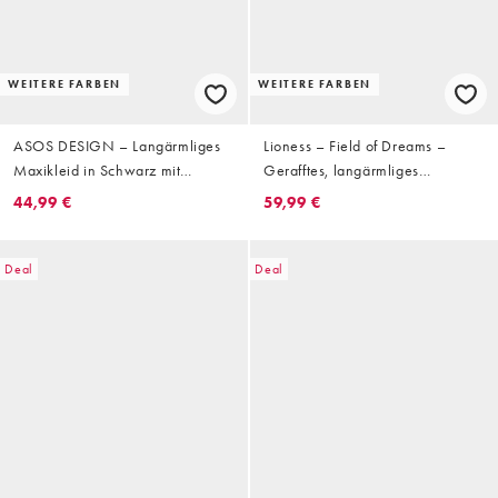
WEITERE FARBEN
WEITERE FARBEN
ASOS DESIGN – Langärmliges
Lioness – Field of Dreams –
Maxikleid in Schwarz mit
Gerafftes, langärmliges
verdrehter Schulterpartie und
Maxikleid in Marineblau mit
44,99 €
59,99 €
Schnürung hinten
tiefer Taille, Plissee-Rock und
umgeschlagenem Carmen-
Ausschnitt
Deal
Deal