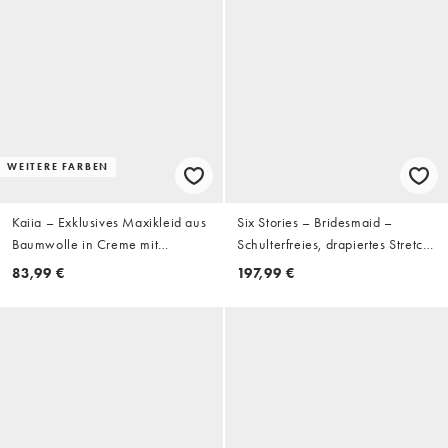
WEITERE FARBEN
Kaiia – Exklusives Maxikleid aus
Six Stories – Bridesmaid –
Baumwolle in Creme mit
Schulterfreies, drapiertes Stretch-
Milchmädchen-Ausschnitt,
Maxikleid in Salbeigrün
83,99 €
197,99 €
Puffärmeln und Faltenwurf der
Hüfte