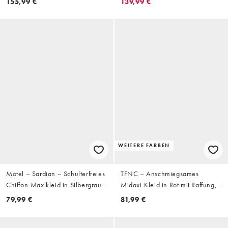
155,99 €
139,99 €
Pastellfarben und Zierausschnitt
am Rücken
WEITERE FARBEN
Motel – Sardian – Schulterfreies
TFNC – Anschmiegsames
Chiffon-Maxikleid in Silbergrau
Midaxi-Kleid in Rot mit Raffung,
mit Polka-Dots
abfallender Schulterpartie und
79,99 €
81,99 €
hohem Beinschlitz