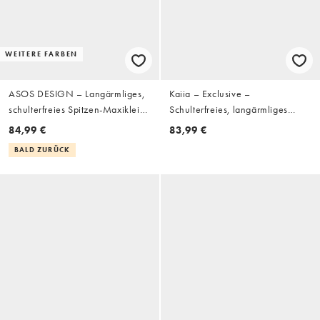
WEITERE FARBEN
ASOS DESIGN – Langärmliges,
Kaiia – Exclusive –
schulterfreies Spitzen-Maxikleid
Schulterfreies, langärmliges
in Schwarz
Maxikleid aus Strick in
84,99 €
83,99 €
Burgunderrot mit Paillettenbesatz
BALD ZURÜCK