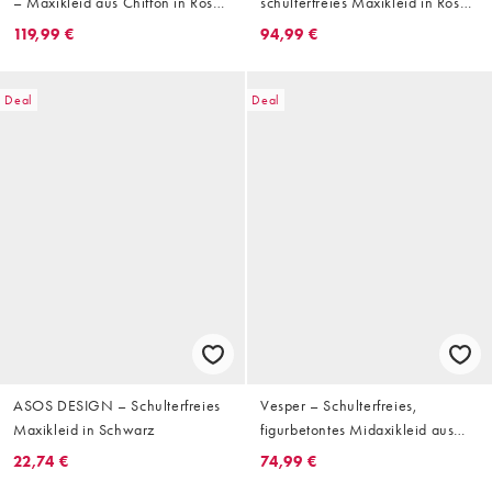
– Maxikleid aus Chiffon in Rosa
schulterfreies Maxikleid in Rosa
mit Rüschen und V-Ausschnitt
mit Blumenmuster
119,99 €
94,99 €
Deal
Deal
ASOS DESIGN – Schulterfreies
Vesper – Schulterfreies,
Maxikleid in Schwarz
figurbetontes Midaxikleid aus
Bengaline in Schwarz mit
22,74 €
74,99 €
Carmen-Ausschnitt