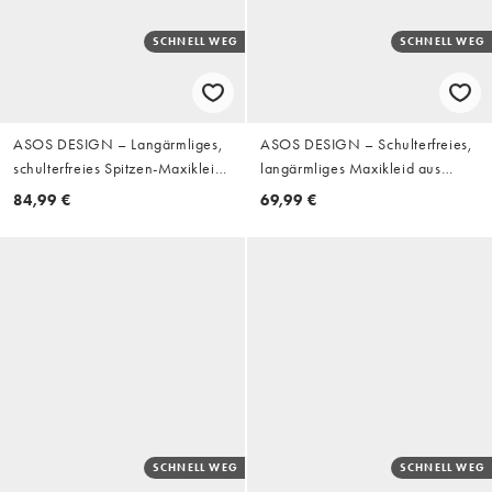
SCHNELL WEG
SCHNELL WEG
ASOS DESIGN – Langärmliges,
ASOS DESIGN – Schulterfreies,
schulterfreies Spitzen-Maxikleid
langärmliges Maxikleid aus
in Blau
Stretch-Chiffon in Zitronengelb
84,99 €
69,99 €
mit Godet-Details
SCHNELL WEG
SCHNELL WEG