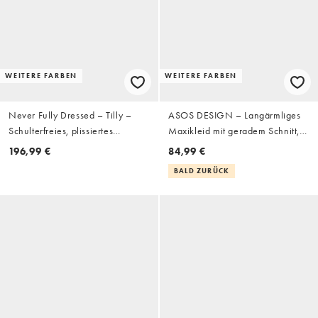
WEITERE FARBEN
WEITERE FARBEN
Never Fully Dressed – Tilly –
ASOS DESIGN – Langärmliges
Schulterfreies, plissiertes
Maxikleid mit geradem Schnitt,
Maxikleid in Rosa mit
abfallender Schulterpartie und
196,99 €
84,99 €
Himmelskörper-Print
schwarz-weißem Blumenmuster
BALD ZURÜCK