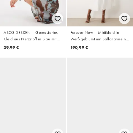
ASOS DESIGN – Gemustertes
Forever New – Midikleid in
Kleid aus Netzstoff in Blau mit
Weiß geblümt mit Ballonärmeln
nach hinten abfallendem Saum
und Knopfleiste mit Gürtel
39,99 €
190,99 €