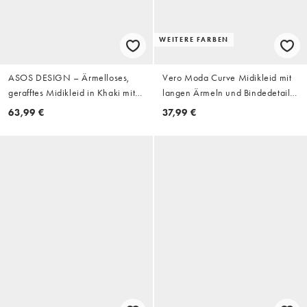
WEITERE FARBEN
ASOS DESIGN – Ärmelloses,
Vero Moda Curve Midikleid mit
gerafftes Midikleid in Khaki mit
langen Ärmeln und Bindedetail
Besatz
in Burgunderrot
63,99 €
37,99 €