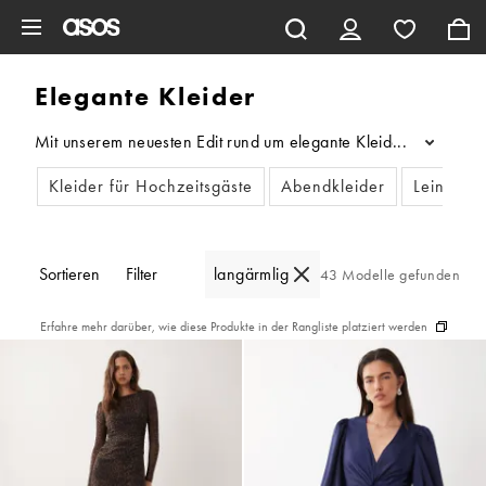
Zum Hauptinhalt überspringen
Elegante Kleider
Mit unserem neuesten Edit rund um elegante Kleider und Gala-K
...
Kleider für Hochzeitsgäste
Abendkleider
Leinenkle
Sortieren
Filter
langärmlig
Midi
43 Modelle gefunden
Erfahre mehr darüber, wie diese Produkte in der Rangliste platziert werden