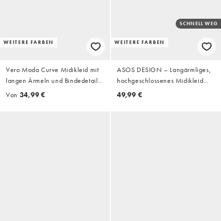
SCHNELL WEG
WEITERE FARBEN
WEITERE FARBEN
Vero Moda Curve Midikleid mit
ASOS DESIGN – Langärmliges,
langen Ärmeln und Bindedetail
hochgeschlossenes Midikleid
in Schwarz
aus gerafftem Netzstoff in
Von
34,99 €
49,99 €
Hellblau