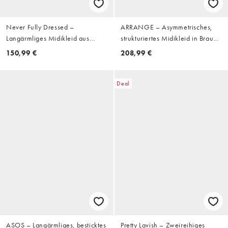
Never Fully Dressed –
ARRANGE – Asymmetrisches,
Langärmliges Midikleid aus
strukturiertes Midikleid in Braun
Netzstoff in Blau mit
mit welligem Ausschnitt
150,99 €
208,99 €
Himmelskörper-Print
Deal
ASOS – Langärmliges, besticktes
Pretty Lavish – Zweireihiges