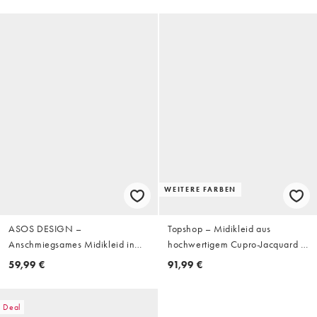
WEITERE FARBEN
ASOS DESIGN –
Topshop – Midikleid aus
Anschmiegsames Midikleid in
hochwertigem Cupro-Jacquard in
Flieder mit Carmen-Ausschnitt
Schwarz mit U-Boot-Ausschnitt
59,99 €
91,99 €
und Bügelverstärkung an der
Brust
Deal