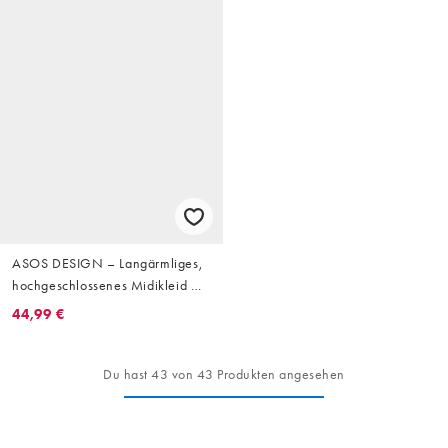
ASOS DESIGN – Langärmliges,
hochgeschlossenes Midikleid mit
plissiertem Oberteil
44,99 €
Du hast 43 von 43 Produkten angesehen