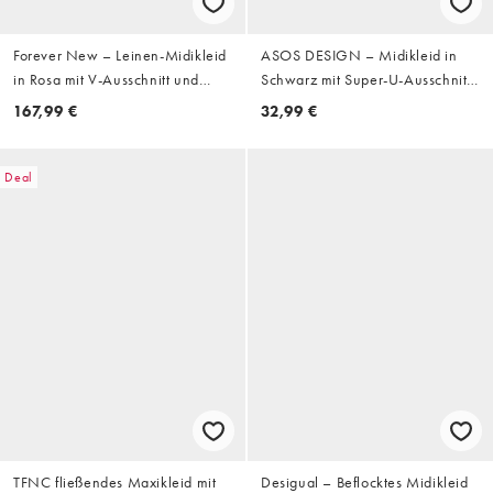
Forever New – Leinen-Midikleid
ASOS DESIGN – Midikleid in
in Rosa mit V-Ausschnitt und
Schwarz mit Super-U-Ausschnitt
Bindedetail
und Trompetenärmeln
167,99 €
32,99 €
Deal
TFNC fließendes Maxikleid mit
Desigual – Beflocktes Midikleid