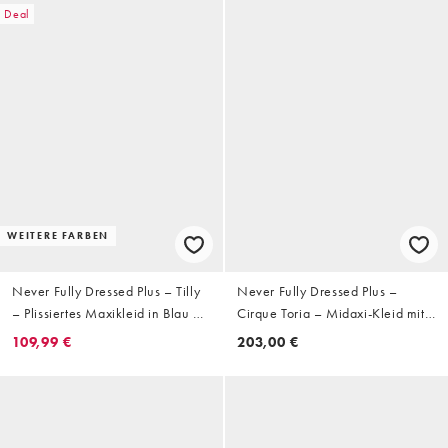
Deal
WEITERE FARBEN
Never Fully Dressed Plus – Tilly
Never Fully Dressed Plus –
– Plissiertes Maxikleid in Blau mit
Cirque Toria – Midaxi-Kleid mit
schulterfreiem Design
Fledermausärmeln und buntem
109,99 €
203,00 €
All-over-Print