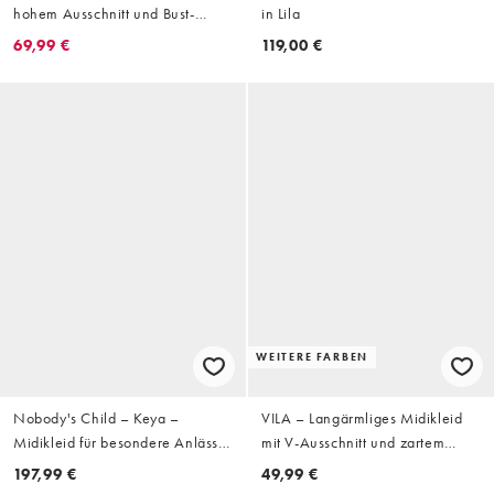
hohem Ausschnitt und Bust-
in Lila
Detail in leuchtendem Grün
69,99 €
119,00 €
WEITERE FARBEN
Nobody's Child – Keya –
VILA – Langärmliges Midikleid
Midikleid für besondere Anlässe
mit V-Ausschnitt und zartem
in Gelb mit Rückenausschnitt
Blumenmuster
197,99 €
49,99 €
und Schleifendetail