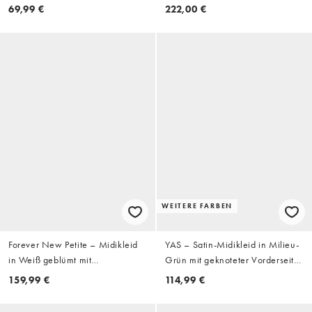
Schwarz mit Schluppe
69,99 €
222,00 €
WEITERE FARBEN
Forever New Petite – Midikleid
YAS – Satin-Midikleid in Milieu-
in Weiß geblümt mit
Grün mit geknoteter Vorderseite
Ballonärmeln und Knopfleiste mit
und voluminösen Ärmeln
159,99 €
114,99 €
Gürtel