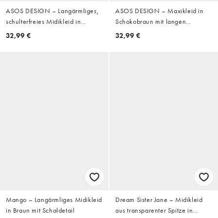
ASOS DESIGN – Langärmliges,
ASOS DESIGN – Maxikleid in
schulterfreies Midikleid in
Schokobraun mit langen
Marineblau mit verdrehtem
Glockenärmeln und
32,99 €
32,99 €
Detail
schulterumspielendem Design
Mango – Langärmliges Midikleid
Dream Sister Jane – Midikleid
in Braun mit Schaldetail
aus transparenter Spitze in