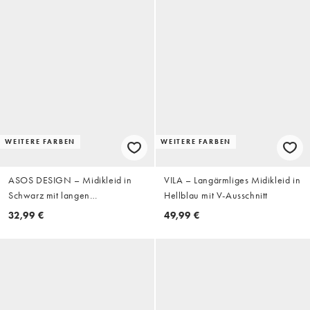
WEITERE FARBEN
WEITERE FARBEN
ASOS DESIGN – Midikleid in
VILA – Langärmliges Midikleid in
Schwarz mit langen
Hellblau mit V-Ausschnitt
Flügelärmeln und
32,99 €
49,99 €
schulterumspielendem Design