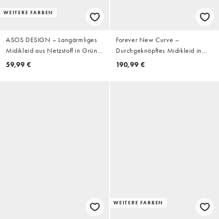
WEITERE FARBEN
ASOS DESIGN – Langärmliges
Forever New Curve –
Midikleid aus Netzstoff in Grün
Durchgeknöpftes Midikleid in
mit tiefem Ausschnitt und
Weiß geblümt mit Ballonärmeln
59,99 €
190,99 €
Drapierung
und Gürteldetail
WEITERE FARBEN