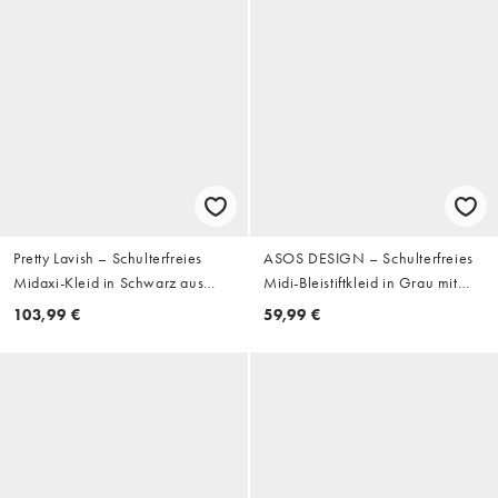
Pretty Lavish – Schulterfreies
ASOS DESIGN – Schulterfreies
Midaxi-Kleid in Schwarz aus
Midi-Bleistiftkleid in Grau mit
geripptem Strick mit
Nadelstreifen
103,99 €
59,99 €
kontrastierendem Schulterdetail
mit Schleife