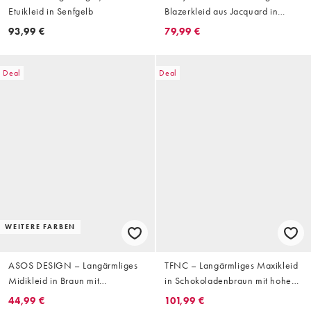
Etuikleid in Senfgelb
Blazerkleid aus Jacquard in
Schwarz mit Knopfleiste und
93,99 €
79,99 €
Rundhalsausschnitt
Deal
Deal
WEITERE FARBEN
ASOS DESIGN – Langärmliges
TFNC – Langärmliges Maxikleid
Midikleid in Braun mit
in Schokoladenbraun mit hohem
verdrehtem Detail am Ausschnitt
Ausschnitt und Rüschen
44,99 €
101,99 €