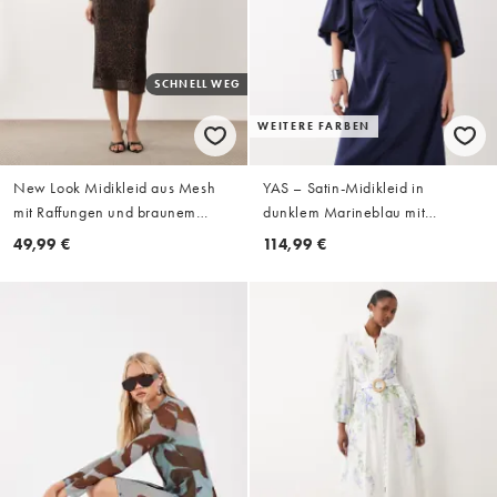
SCHNELL WEG
WEITERE FARBEN
New Look Midikleid aus Mesh
YAS – Satin-Midikleid in
mit Raffungen und braunem
dunklem Marineblau mit
Leopardenmuster
geknoteter Vorderseite und
49,99 €
114,99 €
voluminösen Ärmeln