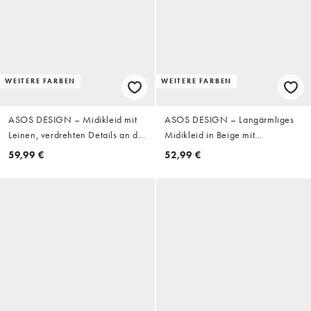
WEITERE FARBEN
WEITERE FARBEN
ASOS DESIGN – Midikleid mit
ASOS DESIGN – Langärmliges
Leinen, verdrehten Details an der
Midikleid in Beige mit
Schulterpartie und Raffung in
verdrehtem Ausschnitt und
59,99 €
52,99 €
Apfelbutter
verwischtem Blumenmuster