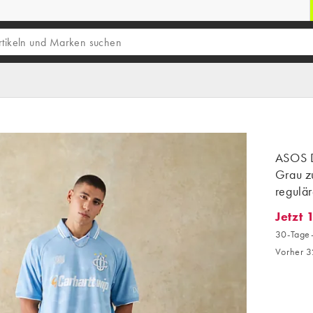
ASOS D
Grau z
regulä
Jetzt 
Jetzt 1
30-Tage-
Vorher 3