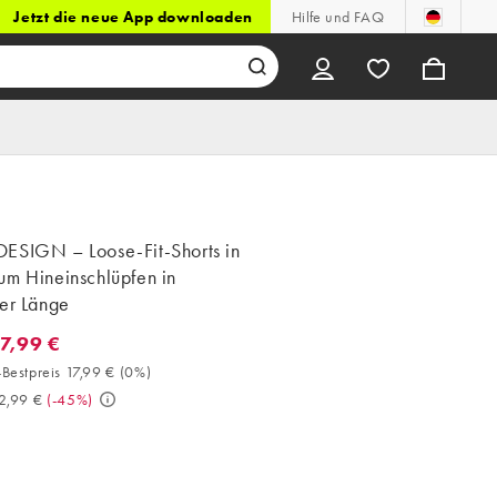
Jetzt die neue App downloaden
Hilfe und FAQ
ESIGN – Loose-Fit-Shorts in
um Hineinschlüpfen in
rer Länge
17,99 €
7,99 €. 30-Tage-Bestpreis 17,99 € (0%). Vorher 32,99 €. (-45%)
Bestpreis 17,99 €
(
0%
)
2,99 €
(
-45%
)